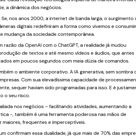
te, a dinâmica dos negócios.
. Se, nos anos 2000, a internet de banda larga, o surgimento
âmeras digitais redefiniram a forma como vivemos e consumi
etor de mudança da sociedade contemporânea.
em razão da OpenAI com o ChatGPT, a realidade já mudou
, produção de textos e até mesmo vídeos e áudios, que antes
lizados em poucos segundos com meia dúzia de comandos.
ambém o ambiente corporativo. A IA generativa, sem sombra 
s empresas. Com sua elevadíssima capacidade de processame
mente, sequer haviam sido programadas para isso. E é justame
o o seu risco.
iada nos negócios – facilitando atividades, aumentando a
ética -, também é uma ferramenta poderosa nas mãos de
z maiores, frequentes e imperceptíveis.
um confirmam essa dualidade, já que mais de 70% das empr