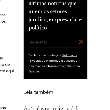
últimas notícias que
unem os setores
 das
jurídico, empresarial e
mos,
político
Declaro que conheço a
Política de
de
Privacidade
e autorizo a utilização
nto de
das minhas informações pelo Bonini
nte aqui
Guedes.
Leia também
esas
As “palavras mágicas” da