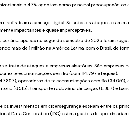
anizacionais e 47% apontam como principal preocupação os
m e sofisticam a ameaça digital. Se antes os ataques eram ma
ltamente impactantes e quase imperceptíveis.
 cenário: apenas no segundo semestre de 2025 foram regis
do mais de 1 milhão na América Latina, com o Brasil, de for
ão se trata de ataques a empresas aleatórias. São empresas d
, como telecomunicações sem fio (com 114.797 ataques),
7.897), operadoras de telecomunicações com fio (34.051), 
ório (6.515), transporte rodoviário de cargas (6.367) e ban
e os investimentos em cibersegurança estejam entre os princ
tional Data Corporation (IDC) estima gastos de aproximada