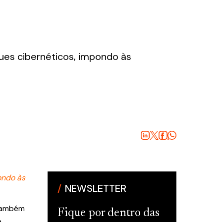
ques cibernéticos, impondo às
ondo às
NEWSLETTER
 também
Fique por dentro das
e