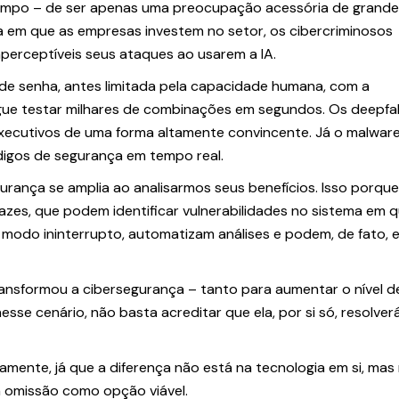
tempo – de ser apenas uma preocupação acessória de grand
 em que as empresas investem no setor, os cibercriminosos
perceptíveis seus ataques ao usarem a IA.
 de senha, antes limitada pela capacidade humana, com a
gue testar milhares de combinações em segundos. Os deepfa
xecutivos de uma forma altamente convincente. Já o malwar
digos de segurança em tempo real.
urança se amplia ao analisarmos seus benefícios. Isso porque
azes, que podem identificar vulnerabilidades no sistema em 
odo ininterrupto, automatizam análises e podem, de fato, e
 transformou a cibersegurança – tanto para aumentar o nível d
esse cenário, não basta acreditar que ela, por si só, resolve
mente, já que a diferença não está na tecnologia em si, mas
a omissão como opção viável.