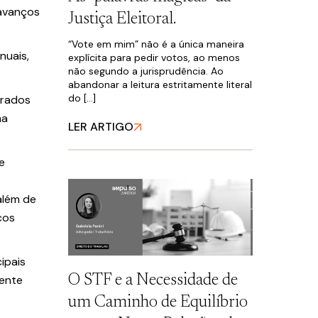
 avanços
Justiça Eleitoral.
“Vote em mim” não é a única maneira
nuais,
explícita para pedir votos, ao menos
não segundo a jurisprudência. Ao
abandonar a leitura estritamente literal
do […]
trados
ma
LER ARTIGO
e
além de
cos
ipais
O STF e a Necessidade de
mente
um Caminho de Equilíbrio