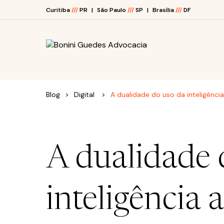
Curitiba
///
PR
São Paulo
///
SP
Brasília
///
DF
O ESCRITÓRIO
Blog
Digital
A dualidade do uso da inteligência 
ÁREAS DE ATUAÇÃO
JUNTE-SE A NÓS
A dualidade 
BLOG
inteligência a
E-BOOKS