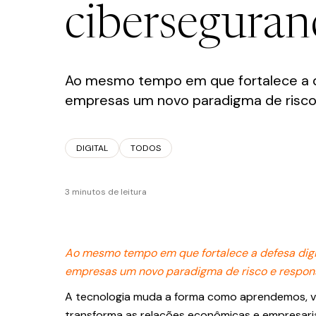
ciberseguran
FALE CONOSCO
Ao mesmo tempo em que fortalece a def
empresas um novo paradigma de risco
DIGITAL
TODOS
Política de Privacidade
3 minutos de leitura
Ao mesmo tempo em que fortalece a defesa digita
empresas um novo paradigma de risco e respons
A tecnologia muda a forma como aprendemos, v
transforma as relações econômicas e empresaria