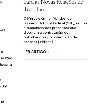
para as Novas Relações de
es
Trabalho
O Ministro Gilmar Mendes, do
Supremo Tribunal Federal (STF), retirou
a suspensão dos processos que
kes
discutem a contratação de
e
trabalhadores por intermédio de
pessoas jurídicas […]
 a
LER ARTIGO
questão
levar a
e
rá um
 na