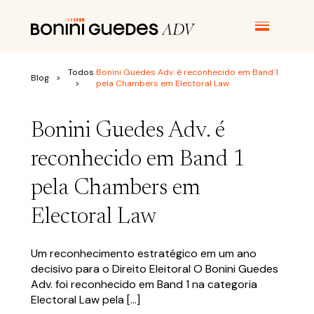
Todos
Bonini Guedes Adv. é reconhecido em Band 1
Blog
pela Chambers em Electoral Law
O ESCRITÓRIO
Bonini Guedes Adv. é
ÁREAS DE ATUAÇÃO
reconhecido em Band 1
pela Chambers em
JUNTE-SE A NÓS
Electoral Law
BLOG
Um reconhecimento estratégico em um ano
decisivo para o Direito Eleitoral O Bonini Guedes
Adv. foi reconhecido em Band 1 na categoria
E-BOOKS
Electoral Law pela […]