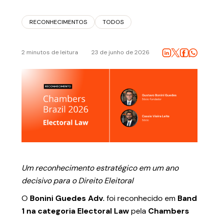
RECONHECIMENTOS
TODOS
FALE CONOSCO
2 minutos de leitura
23 de junho de 2026
Política de Privacidade
Um reconhecimento estratégico em um ano
decisivo para o Direito Eleitoral
O
Bonini Guedes Adv.
foi reconhecido em
Band
1 na categoria Electoral Law
pela
Chambers