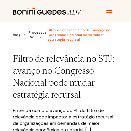
Filtro de relevância no STJ: avanço no
Processual
Blog
Congresso Nacional pode mudar
O ESCRITÓRIO
Civil
estratégia recursal
Filtro de relevância no STJ:
ÁREAS DE ATUAÇÃO
avanço no Congresso
JUNTE-SE A NÓS
Nacional pode mudar
estratégia recursal
BLOG
Entenda como o avanço do PL do filtro de
relevância pode impactar a estratégia recursal
de organizações em demandas de maior
E-BOOKS
relevância econômica ou setorial. […]