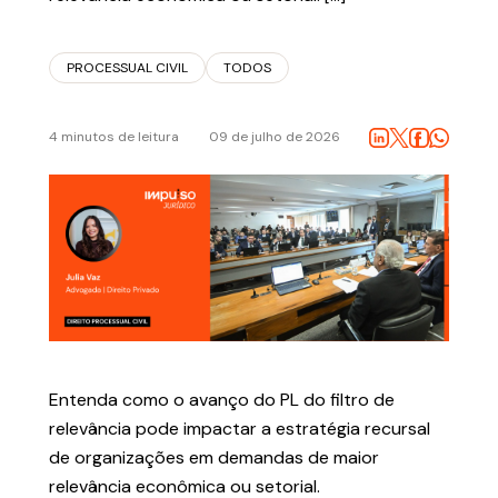
FALE CONOSCO
PROCESSUAL CIVIL
TODOS
4 minutos de leitura
09 de julho de 2026
Política de Privacidade
Entenda como o avanço do PL do filtro de
relevância pode impactar a estratégia recursal
de organizações em demandas de maior
relevância econômica ou setorial.