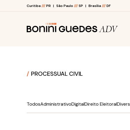
Curitiba
///
PR
São Paulo
///
SP
Brasília
///
DF
O ESCRITÓRIO
ÁREAS DE ATUAÇÃO
PROCESSUAL CIVIL
JUNTE-SE A NÓS
BLOG
Todos
Administrativo
Digital
Direito Eleitoral
Diver
E-BOOKS