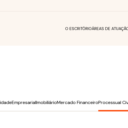
O ESCRITÓRIO
ÁREAS DE ATUAÇÃ
sidade
Empresarial
Imobiliário
Mercado Financeiro
Processual Civ