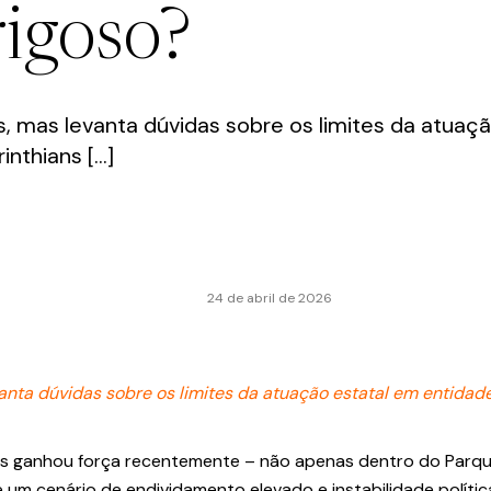
rigoso?
s, mas levanta dúvidas sobre os limites da atuaç
inthians […]
24 de abril de 2026
vanta dúvidas sobre os limites da atuação estatal em entidad
ians ganhou força recentemente – não apenas dentro do Parq
 um cenário de endividamento elevado e instabilidade política