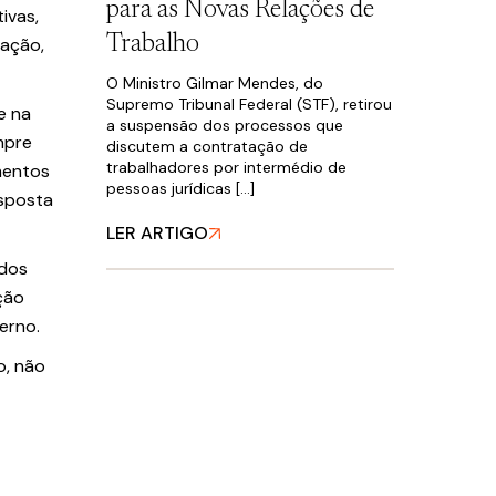
para as Novas Relações de
ivas,
Trabalho
zação,
O Ministro Gilmar Mendes, do
Supremo Tribunal Federal (STF), retirou
e na
a suspensão dos processos que
mpre
discutem a contratação de
trabalhadores por intermédio de
mentos
pessoas jurídicas […]
esposta
LER ARTIGO
 dos
ção
erno.
o, não