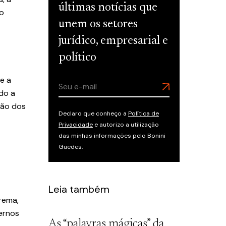
últimas notícias que
ão
unem os setores
jurídico, empresarial e
político
e a
do a
tão dos
Declaro que conheço a
Política de
Privacidade
e autorizo a utilização
das minhas informações pelo Bonini
Guedes.
Leia também
rema,
ernos
As “palavras mágicas” da