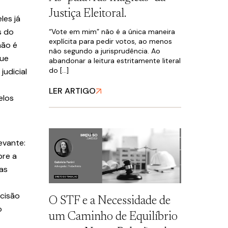
Justiça Eleitoral.
les já
s do
“Vote em mim” não é a única maneira
explícita para pedir votos, ao menos
não é
não segundo a jurisprudência. Ao
que
abandonar a leitura estritamente literal
do […]
judicial
LER ARTIGO
elos
evante:
bre a
as
ecisão
O STF e a Necessidade de
o
um Caminho de Equilíbrio