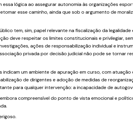
 essa lógica ao assegurar autonomia às organizações esport
. Retomar esse caminho, ainda que sob o argumento de morali
Público tem, sim, papel relevante na fiscalização da legalidade 
ão deve respeitar os limites constitucionais e privilegiar, se
nvestigações, ações de responsabilização individual e instru
ssociação privada por decisão judicial não pode se tornar r
eis indicam um ambiente de apuração em curso, com atuação
sabilização de dirigentes e adoção de medidas de reorganiza
rtante para qualquer intervenção: a incapacidade de autogov
, embora compreensível do ponto de vista emocional e polític
ada.
erigoso.