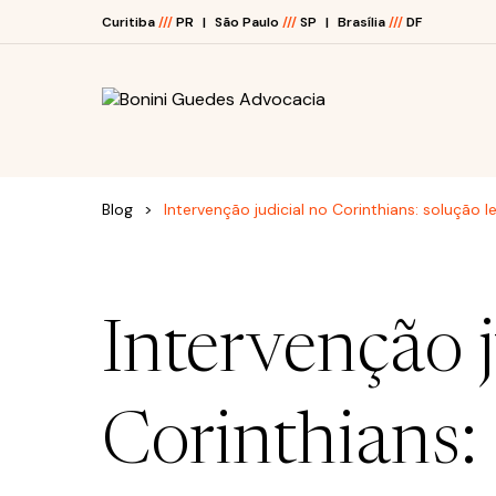
Curitiba
///
PR
São Paulo
///
SP
Brasília
///
DF
O ESCRITÓRIO
Blog
Intervenção judicial no Corinthians: solução 
ÁREAS DE ATUAÇÃO
JUNTE-SE A NÓS
Intervenção j
BLOG
Corinthians: 
E-BOOKS