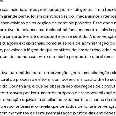
so.
sua maioria, a atos praticados por ex-dirigentes – muitos de
m grande parte, foram identificadas por mecanismos interno
desenvolvidas pelos órgãos de controle próprios. Esse dado 
arrativa de colapso institucional: há funcionamento – ainda 
E a jurisprudência é consistente nesse sentido. A intervenção 
situações excepcionais, como ausência de administração ou
so, prevalece a lógica de que conflitos devem ser resolvidos p
nto, um descompasso entre o remédio proposto e o problema
ativa automática para a intervenção ignora uma distinção rel
tural do processo eleitoral, com potencial impacto direto so
aso do Corinthians, o que se observa são apurações de condut
nte tratáveis por instrumentos próprios de responsabilização.
tervenção equivale a ampliar indevidamente o alcance da d
 do esporte brasileiro revela que períodos de forte intervençã
 com momentos de instrumentalização política das entidades