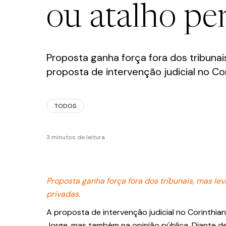
ou atalho pe
FALE CONOSCO
Proposta ganha força fora dos tribunai
proposta de intervenção judicial no Cor
TODOS
Política de Privacidade
3 minutos de leitura
Proposta ganha força fora dos tribunais, mas le
privadas.
A proposta de intervenção judicial no Corinth
Jorge, mas também na opinião pública. Diante de