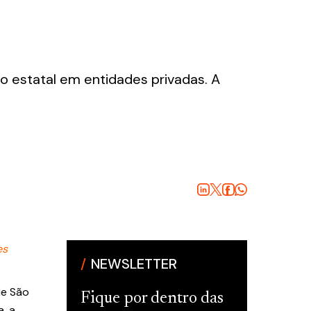
ão estatal em entidades privadas. A
es
NEWSLETTER
ue São
Fique por dentro das
, a