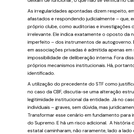
deixam de funcionar, o que não se verifica no ca
As irregularidades apontadas dizem respeito, em 
afastados e respondendo judicialmente – que, e
próprio clube, como auditorias e investigações 
irrelevante. Ele indica exatamente o oposto da n
imperfeito – dos instrumentos de autogoverno.
em associações privadas é admitida apenas em 
impossibilidade de deliberação interna. Fora dis
próprios mecanismos institucionais. Há, porta
identificado.
A utilização do precedente do STF como justific
no caso da CBF, discutia-se uma alteração estru
legitimidade institucional da entidade. Já no c
individuais – graves, sem dúvida, mas juridicame
Transformar esse cenário em fundamento para in
do Supremo.
E há um risco adicional. A história
estatal caminharam, não raramente, lado a lado