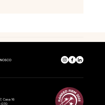
ONOSCO
7, Casa 16
5-070