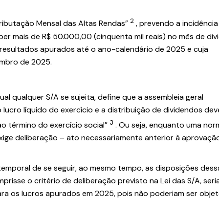
2
“Tributação Mensal das Altas Rendas”
, prevendo a incidência
er mais de R$ 50.000,00 (cinquenta mil reais) no mês de di
resultados apurados até o ano-calendário de 2025 e cuja
embro de 2025.
al qualquer S/A se sujeita, define que a assembleia geral
lucro líquido do exercício e a distribuição de dividendos dev
3
o término do exercício social”
. Ou seja, enquanto uma nor
exige deliberação – ato necessariamente anterior à aprovaçã
temporal de se seguir, ao mesmo tempo, as disposições dessa
prisse o critério de deliberação previsto na Lei das S/A, seri
para os lucros apurados em 2025, pois não poderiam ser obje