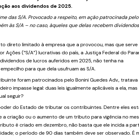
ção aos dividendos de 2025.
gime das S/A. Provocado a respeito, em ação
patrocinada pelo
bém às S/A – no caso,
àqueles que delas recebem dividendos,
to direto limitado à empresa que a provocou, mas que serve
 Ações (“S/A”) lucrativas do país, a Justiça Federal do Para
dividendos de lucros auferidos em 2025, não tenha na
empecilho para que dela usufruam as S/A.
ibuinte foram patrocinados pelo Bonini Guedes Adv., tratava
iro impasse legal: duas leis igualmente aplicáveis a ela, mas
ual seguir?
poder do Estado de tributar os contribuintes. Dentre eles est
e a criação ou o aumento de um tributo para vigência no m
tributo é criado em dezembro, não basta que ele incida a part
ridade; o período de 90 dias também deve ser observado. É 