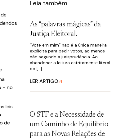
Leia também
 de
videndos
As “palavras mágicas” da
Justiça Eleitoral.
“Vote em mim” não é a única maneira
explícita para pedir votos, ao menos
não segundo a jurisprudência. Ao
abandonar a leitura estritamente literal
do […]
e
ma
LER ARTIGO
o – no
s leis
O STF e a Necessidade de
a
to de
um Caminho de Equilíbrio
para as Novas Relações de