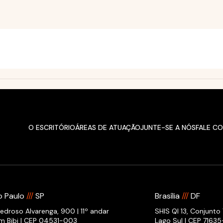
O ESCRITÓRIO
ÁREAS DE ATUAÇÃO
JUNTE-SE A NÓS
FALE C
o Paulo
///
SP
Brasília
///
DF
Pedroso Alvarenga, 900 | 11º andar
SHIS QI 13, Conjunto 
im Bibi | CEP 04531-003
Lago Sul | CEP 7163