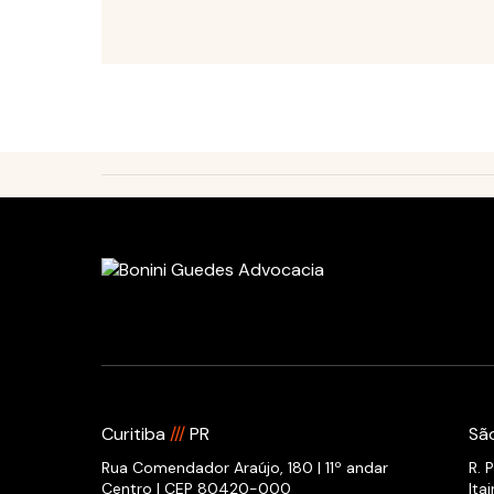
Curitiba
///
PR
Sã
Rua Comendador Araújo, 180 | 11º andar
R. 
Centro | CEP 80420-000
Ita