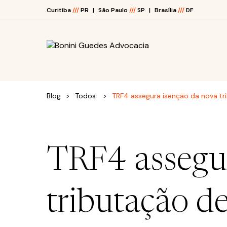
Curitiba
///
PR
São Paulo
///
SP
Brasília
///
DF
O ESCRITÓRIO
Blog
Todos
TRF4 assegura isenção da nova tr
ÁREAS DE ATUAÇÃO
JUNTE-SE A NÓS
TRF4 assegur
BLOG
tributação d
E-BOOKS