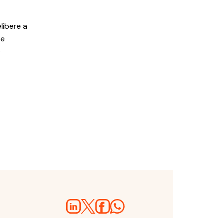
libere a
te
e