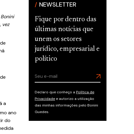
NEWSLETTER
 Bonini
Fique por dentro das
 vez
últimas notícias que
unem os setores
 de
jurídico, empresarial e
ná
político
 de
Declaro que conheço a
Política de
Privacidade
e autorizo a utilização
á a
das minhas informações pelo Bonini
Guedes.
esmo ano
ir do
medida