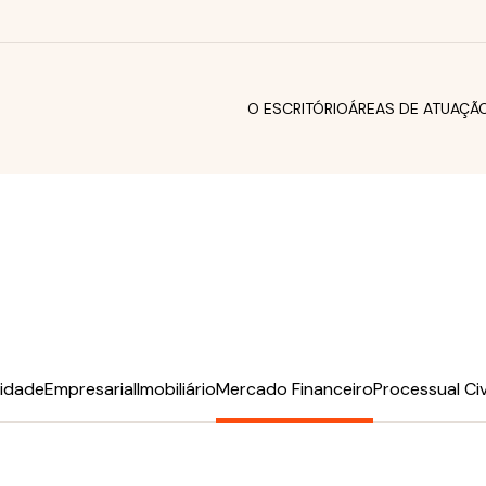
O ESCRITÓRIO
ÁREAS DE ATUAÇÃ
sidade
Empresarial
Imobiliário
Mercado Financeiro
Processual Civ