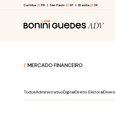
Curitiba
///
PR
São Paulo
///
SP
Brasília
///
DF
O ESCRITÓRIO
ÁREAS DE ATUAÇÃO
MERCADO FINANCEIRO
JUNTE-SE A NÓS
BLOG
Todos
Administrativo
Digital
Direito Eleitoral
Diver
E-BOOKS