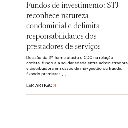
Fundos de investimento: STJ
FALE CONOSCO
reconhece natureza
condominial e delimita
responsabilidades dos
prestadores de serviços
Decisão da 3ª Turma afasta o CDC na relação
cotista-fundo e a solidariedade entre administradora
e distribuidora em casos de má-gestão ou fraude,
Política de Privacidade
fixando premissas […]
LER ARTIGO